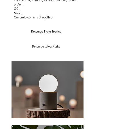
on/off.
G9.
Mesa.
Concreto con cristal opalino.
Descarga Ficha Técnica
Descarga .dwg / .skp