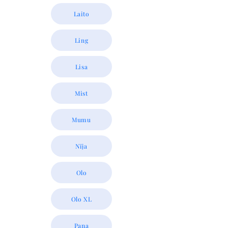
Laito
Ling
Lisa
Mist
Mumu
Nïja
Olo
Olo XL
Pana