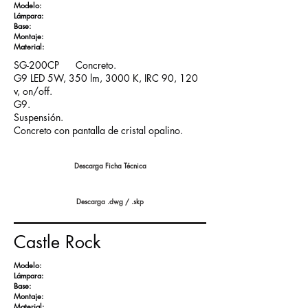
​Modelo:
Lámpara:
Base:
Montaje:
Material:
SG-200CP Concreto.
G9 LED 5W, 350 lm, 3000 K, IRC 90, 120
v, on/off.
G9.
Suspensión.
Concreto con pantalla de cristal opalino.
Descarga Ficha Técnica
Descarga .dwg / .skp
Castle Rock
Modelo:
Lámpara:
Base:
Montaje:
Material: