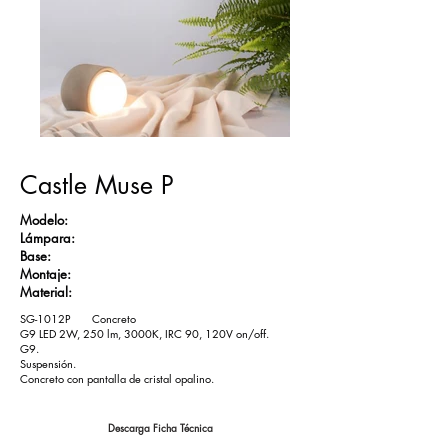
Castle Muse P
​Modelo:
Lámpara:
Base:
Montaje:
Material:
SG-1012P Concreto
G9 LED 2W, 250 lm, 3000K, IRC 90, 120V on/off.
G9.
Suspensión.
Concreto con pantalla de cristal opalino.
Descarga Ficha Técnica