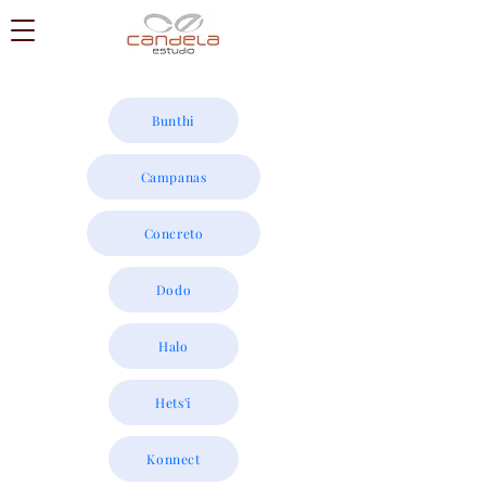
Bunthi
Campanas
Concreto
Dodo
Halo
Hets'i
Konnect