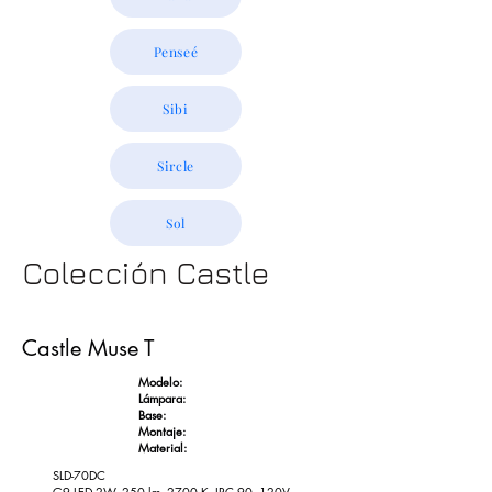
Penseé
Sibi
Sircle
Sol
Colección Castle
Castle Muse T
​Modelo:
Lámpara:
Base:
Montaje:
Material:
SLD-70DC
G9 LED 2W, 250 lm, 2700 K, IRC 90, 120V,