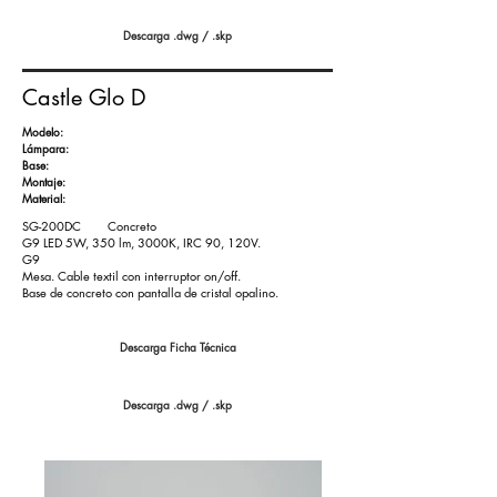
Descarga .dwg / .skp
Castle Glo D
​Modelo:
Lámpara:
Base:
Montaje:
Material:
SG-200DC Concreto
G9 LED 5W, 350 lm, 3000K, IRC 90, 120V.
G9
Mesa. Cable textil con interruptor on/off.
Base de concreto con pantalla de cristal opalino.
Descarga Ficha Técnica
Descarga .dwg / .skp