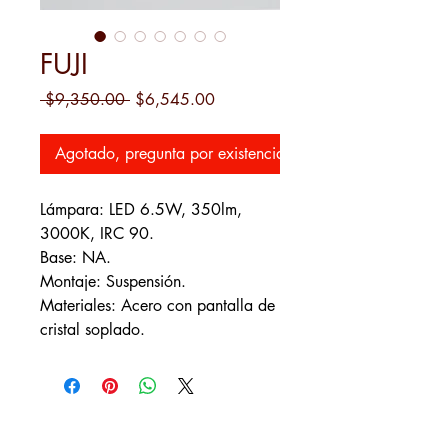
FUJI
Precio
Precio
 $9,350.00 
$6,545.00
de
oferta
Agotado, pregunta por existencias
Lámpara: LED 6.5W, 350lm,
3000K, IRC 90.
Base: NA.
Montaje: Suspensión.
Materiales: Acero con pantalla de
cristal soplado.
Contactar